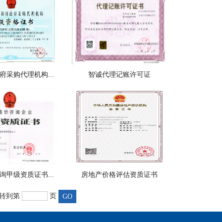
府采购代理机构...
智诚代理记账许可证
询甲级资质证书...
房地产价格评估资质证书
 转到第
页
GO