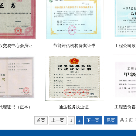
权交易中心会员证
节能评估机构备案证书
工程公司政
代理证书（正本）
通达税务执业证.
工程造价咨
共 2 页
首页
上一页
1
2
下一页
尾页