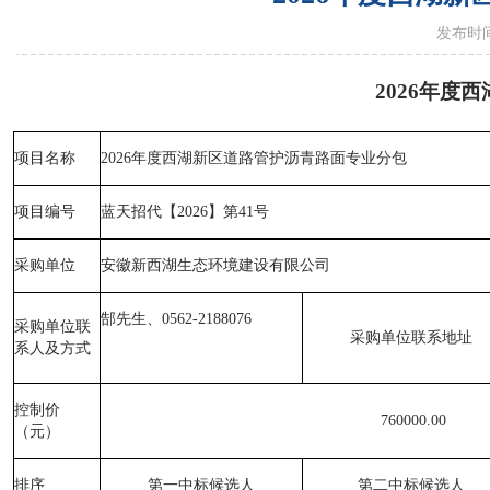
发布时间
2026年
项目
名称
2026年度西湖新区道路管护沥青路面专业分包
项目
编号
蓝天招代【
2026】第41号
采购单位
安徽新西湖生态环境建设有限公司
郜先生、
0562-2188076
采购
单位联
采购
单位联系地址
系人及方式
控制价
760000.00
（元）
排序
第一中标候选人
第二中标候选人