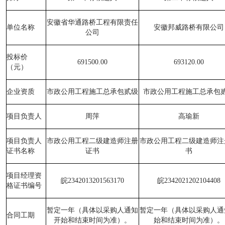
安徽省华通路桥工程有限责任
单位名称
安徽邦威路桥有限公司
公司
投标价
691500.00
693120.00
（元）
企业资质
市政公用工程施工总承包贰级
市政公用工程施工总承包
项目负责人
周萍
高瑜新
项目负责人
市政公用工程二级建造师注册
市政公用工程二级建造师注
证书名称
证书
书
项目经理资
皖
2342013201563170
皖
2342021202104408
格证书编号
暂定一年（具体以采购人通知
暂定一年（具体以采购人通
合同工期
开始和结束时间为准）。
始和结束时间为准）。