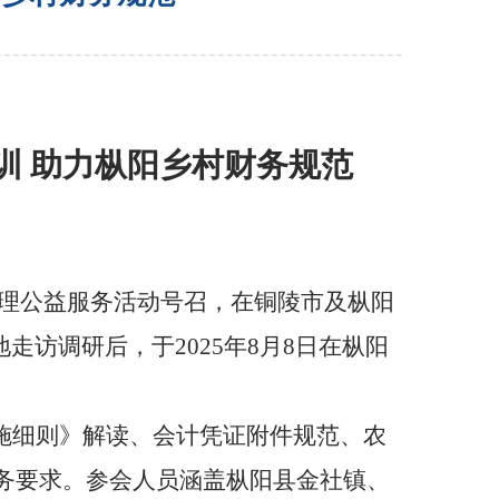
训 助力枞阳乡村财务规范
管理公益服务活动号召，在铜陵市及枞阳
地走访调研后，于
2025
年
8
月
8
日在枞阳
施细则》解读、会计凭证附件规范、农
服务要求。参会人员涵盖枞阳县金社镇、